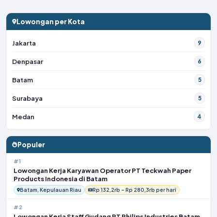
Lowongan per Kota
Jakarta
9
Denpasar
6
Batam
5
Surabaya
5
Medan
4
Populer
#1
Lowongan Kerja Karyawan Operator PT Teckwah Paper
Products Indonesia di Batam
Batam, Kepulauan Riau
Rp 132,2rb – Rp 280,3rb per hari
#2
Lowongan Kerja Staff Gudang PT Philips Industries Batam