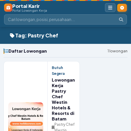
Portal Karir
Portal Lowongan Kerja
Tag: Pastry Chef
Daftar Lowongan
1 lowongan
Butuh
Segera
Lowongan
Kerja
Pastry
Chef
Westin
Hotels &
Resorts di
Batam
Pastry Chef
Westin