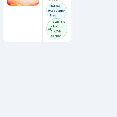
Batam,
Kepulauan
Riau
Rp 215,5rb
– Rp
619,2rb
per hari