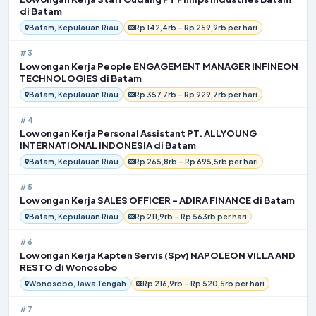
di Batam
Batam, Kepulauan Riau
Rp 142,4rb – Rp 259,9rb per hari
#3
Lowongan Kerja People ENGAGEMENT MANAGER INFINEON
TECHNOLOGIES di Batam
Batam, Kepulauan Riau
Rp 357,7rb – Rp 929,7rb per hari
#4
Lowongan Kerja Personal Assistant PT. ALLYOUNG
INTERNATIONAL INDONESIA di Batam
Batam, Kepulauan Riau
Rp 265,8rb – Rp 695,5rb per hari
#5
Lowongan Kerja SALES OFFICER – ADIRA FINANCE di Batam
Batam, Kepulauan Riau
Rp 211,9rb – Rp 563rb per hari
#6
Lowongan Kerja Kapten Servis (Spv) NAPOLEON VILLA AND
RESTO di Wonosobo
Wonosobo, Jawa Tengah
Rp 216,9rb – Rp 520,5rb per hari
#7