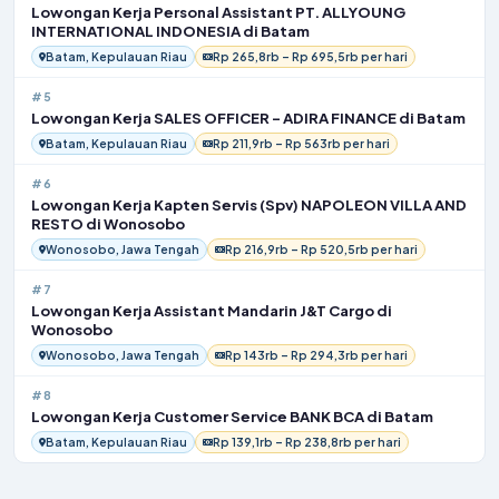
Lowongan Kerja Personal Assistant PT. ALLYOUNG
INTERNATIONAL INDONESIA di Batam
Batam, Kepulauan Riau
Rp 265,8rb – Rp 695,5rb per hari
#5
Lowongan Kerja SALES OFFICER – ADIRA FINANCE di Batam
Batam, Kepulauan Riau
Rp 211,9rb – Rp 563rb per hari
#6
Lowongan Kerja Kapten Servis (Spv) NAPOLEON VILLA AND
RESTO di Wonosobo
Wonosobo, Jawa Tengah
Rp 216,9rb – Rp 520,5rb per hari
#7
Lowongan Kerja Assistant Mandarin J&T Cargo di
Wonosobo
Wonosobo, Jawa Tengah
Rp 143rb – Rp 294,3rb per hari
#8
Lowongan Kerja Customer Service BANK BCA di Batam
Batam, Kepulauan Riau
Rp 139,1rb – Rp 238,8rb per hari