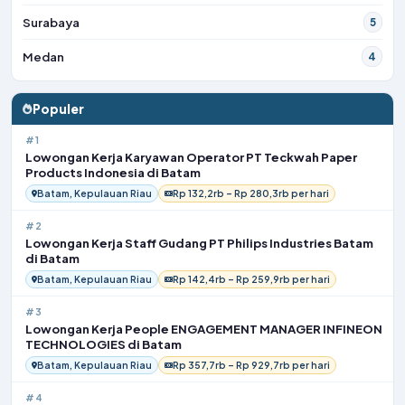
Surabaya
5
Medan
4
Populer
#1
Lowongan Kerja Karyawan Operator PT Teckwah Paper
Products Indonesia di Batam
Batam, Kepulauan Riau
Rp 132,2rb – Rp 280,3rb per hari
#2
Lowongan Kerja Staff Gudang PT Philips Industries Batam
di Batam
Batam, Kepulauan Riau
Rp 142,4rb – Rp 259,9rb per hari
#3
Lowongan Kerja People ENGAGEMENT MANAGER INFINEON
TECHNOLOGIES di Batam
Batam, Kepulauan Riau
Rp 357,7rb – Rp 929,7rb per hari
#4