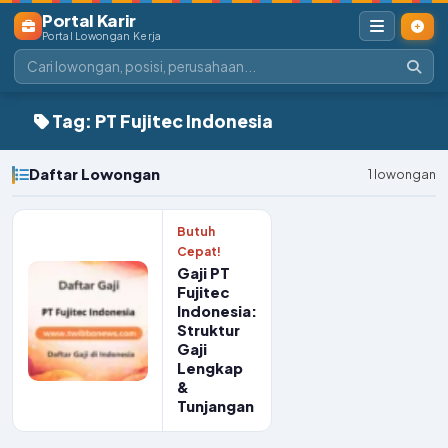
Portal Karir
Portal Lowongan Kerja
Tag: PT Fujitec Indonesia
Daftar Lowongan
1 lowongan
Butuh
Cepat!
Gaji PT
Fujitec
Indonesia:
Struktur
Gaji
Lengkap
&
Tunjangan