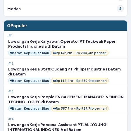
Medan
4
Populer
#1
Lowongan Kerja Karyawan Operator PT Teckwah Paper
Products Indonesia di Batam
Batam, Kepulauan Riau
Rp 132,2rb – Rp 280,3rb per hari
#2
Lowongan Kerja Staff Gudang PT Philips Industries Batam
di Batam
Batam, Kepulauan Riau
Rp 142,4rb – Rp 259,9rb per hari
#3
Lowongan Kerja People ENGAGEMENT MANAGER INFINEON
TECHNOLOGIES di Batam
Batam, Kepulauan Riau
Rp 357,7rb – Rp 929,7rb per hari
#4
Lowongan Kerja Personal Assistant PT. ALLYOUNG
INTERNATIONAL INDONESIA di Batam