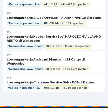
Batam, Kepulauan Riau
Rp 265,8rb – Rp 695,5rb per hari
#5
Lowongan Kerja SALES OFFICER – ADIRA FINANCE di Batam
Batam, Kepulauan Riau
Rp 211,9rb – Rp 563rb per hari
#6
Lowongan Kerja Kapten Servis (Spv) NAPOLEON VILLA AND
RESTO di Wonosobo
Wonosobo, Jawa Tengah
Rp 216,9rb – Rp 520,5rb per hari
#7
Lowongan Kerja Assistant Mandarin J&T Cargo di
Wonosobo
Wonosobo, Jawa Tengah
Rp 143rb – Rp 294,3rb per hari
#8
Lowongan Kerja Customer Service BANK BCA di Batam
Batam, Kepulauan Riau
Rp 139,1rb – Rp 238,8rb per hari