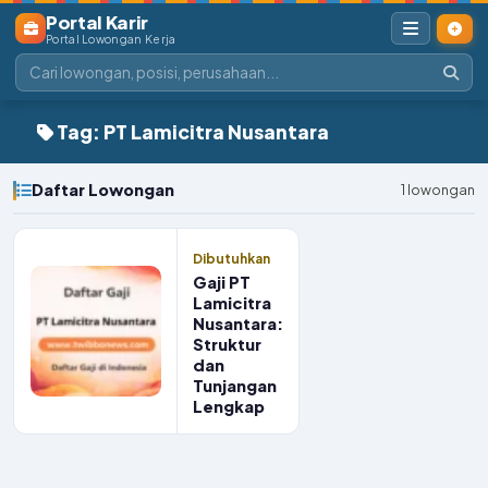
Portal Karir
Portal Lowongan Kerja
Tag: PT Lamicitra Nusantara
Daftar Lowongan
1 lowongan
Dibutuhkan
Gaji PT
Lamicitra
Nusantara:
Struktur
dan
Tunjangan
Lengkap