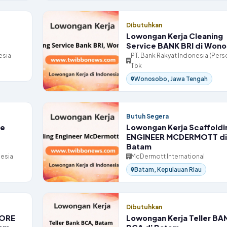
Dibutuhkan
Lowongan Kerja Cleaning
Service BANK BRI di Won
esia
PT. Bank Rakyat Indonesia (Pers
Tbk
Wonosobo, Jawa Tengah
Butuh Segera
ce
Lowongan Kerja Scaffoldi
ENGINEER MCDERMOTT di
Batam
nesia
McDermott International
Batam, Kepulauan Riau
Dibutuhkan
TORE
Lowongan Kerja Teller BA