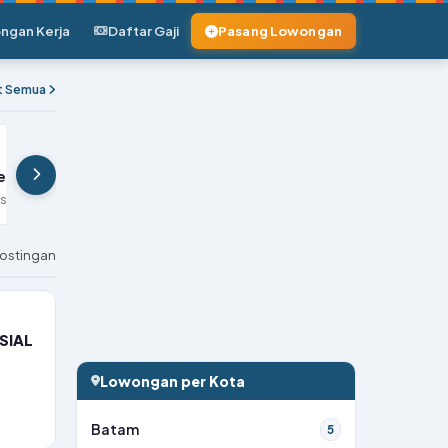
ngan Kerja
Daftar Gaji
Pasang Lowongan
at Semua
ja Staff Gudang PT Philips Industries Batam di Batam
ustries Batam
postingan
SIAL
Lowongan per Kota
Batam
5