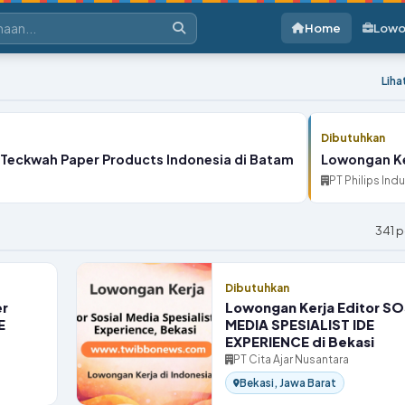
Home
Lowo
Lih
Dibutuhkan
Teckwah Paper Products Indonesia di Batam
Lowongan Ker
PT Philips Ind
341 
Dibutuhkan
er
Lowongan Kerja Editor SO
E
MEDIA SPESIALIST IDE
EXPERIENCE di Bekasi
PT Cita Ajar Nusantara
Bekasi, Jawa Barat