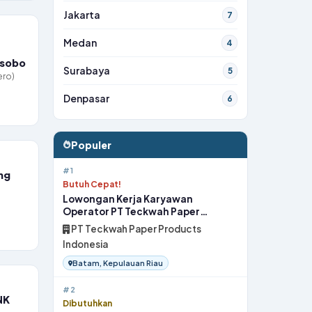
Jakarta
7
Medan
4
osobo
Surabaya
5
ero)
Denpasar
6
Populer
#1
ng
Butuh Cepat!
Lowongan Kerja Karyawan
Operator PT Teckwah Paper
Products Indonesia di Batam
PT Teckwah Paper Products
Indonesia
Batam, Kepulauan Riau
#2
NK
Dibutuhkan