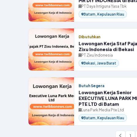
MR DIY INDONESIA di Ba
PT Daya Intiguna Yasa Tbk
Batam, Kepulauan Riau
Dibutuhkan
Lowongan Kerja Staf Paj
Zixu Indonesia di Bekasi
PT Zixu Indonesia
Bekasi, Jawa Barat
Butuh Segera
Lowongan Kerja Senior
EXECUTIVE LUNA PARK M
PTE LTD di Batam
Luna Park Media Pte Ltd
Batam, Kepulauan Riau
1