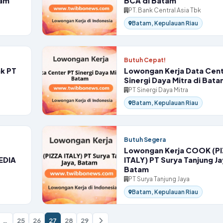
tam
BCA di Batam
PT. Bank Central Asia Tbk
Batam, Kepulauan Riau
Butuh Cepat!
ak PT
Lowongan Kerja Data Cent
Sinergi Daya Mitra di Bat
PT Sinergi Daya Mitra
Batam, Kepulauan Riau
Butuh Segera
Lowongan Kerja COOK (P
EDIA
ITALY) PT Surya Tanjung Ja
Batam
PT Surya Tanjung Jaya
Batam, Kepulauan Riau
…
25
26
27
28
29