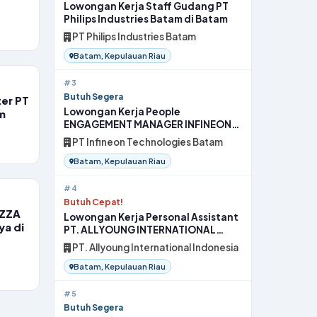
Lowongan Kerja Staff Gudang PT
Philips Industries Batam di Batam
PT Philips Industries Batam
Batam, Kepulauan Riau
#3
Butuh Segera
er PT
Lowongan Kerja People
am
ENGAGEMENT MANAGER INFINEON
TECHNOLOGIES di Batam
PT Infineon Technologies Batam
Batam, Kepulauan Riau
#4
Butuh Cepat!
IZZA
Lowongan Kerja Personal Assistant
ya di
PT. ALLYOUNG INTERNATIONAL
INDONESIA di Batam
PT. Allyoung International Indonesia
Batam, Kepulauan Riau
#5
Butuh Segera