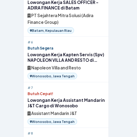
Lowongan Kerja SALES OFFICER -
ADIRA FINANCE di Batam
PT Sejahtera Mitra Solusi (Adira
Finance Group)
Batam, Kepulauan Riau
#6
Butuh Segera
Lowongan Kerja Kapten Servis (Spv)
NAPOLEON VILLA AND RESTO di
Wonosobo
Napoleon Villa and Resto
Wonosobo, Jawa Tengah
#7
Butuh Cepat!
Lowongan Kerja Assistant Mandarin
J&T Cargo di Wonosobo
Assistant Mandarin J&T
Wonosobo, Jawa Tengah
#8